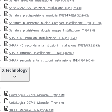
Serie87_Istruzioni_installazione_IT-EN
(PDF, 339 KB)
Serie32992-995_Istruzioni_installazione_IT
(PDF, 254 KB)
Serratura_predisposizione_maniglia_IT-EN-FR-ES
(PDF, 280 KB)
Serratura_plurisistema_nucleo_Compact_Installazione_IT
(PDF, 118 KB)
Serratura_plurisistema_doppia_mappa_Installazione_IT
(PDF, 3 MB)
SHARK_40_Istruzioni_installazione_IT-EN
(PDF, 1 MB)
SHARK_40_seconda_anta_Istruzioni_installazione_IT-EN
(PDF, 520 KB)
SHARK_Istruzioni_installazione_IT-EN
(PDF, 829 KB)
SHARK_seconda_anta_Istruzioni_installazione_IT-EN
(PDF, 360 KB)
X Technology
UnitaLogica_99724_Manuale_IT
(PDF, 3 MB)
UnitaLogica_99746_Manuale_IT
(PDF, 3 MB)
XBLUE_Manuale_IT-EN
(PDF, 442 KB)