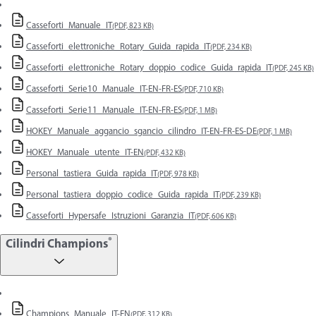
Casseforti_Manuale_IT
(PDF, 823 KB)
Casseforti_elettroniche_Rotary_Guida_rapida_IT
(PDF, 234 KB)
Casseforti_elettroniche_Rotary_doppio_codice_Guida_rapida_IT
(PDF, 245 KB)
Casseforti_Serie10_Manuale_IT-EN-FR-ES
(PDF, 710 KB)
Casseforti_Serie11_Manuale_IT-EN-FR-ES
(PDF, 1 MB)
HOKEY_Manuale_aggancio_sgancio_cilindro_IT-EN-FR-ES-DE
(PDF, 1 MB)
HOKEY_Manuale_utente_IT-EN
(PDF, 432 KB)
Personal_tastiera_Guida_rapida_IT
(PDF, 978 KB)
Personal_tastiera_doppio_codice_Guida_rapida_IT
(PDF, 239 KB)
Casseforti_Hypersafe_Istruzioni_Garanzia_IT
(PDF, 606 KB)
®
Cilindri Champions
Champions_Manuale_IT-EN
(PDF, 312 KB)