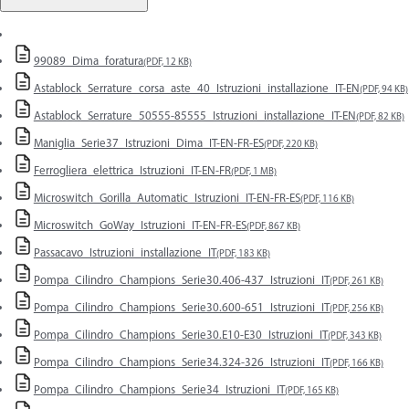
99089_Dima_foratura
(PDF, 12 KB)
Astablock_Serrature_corsa_aste_40_Istruzioni_installazione_IT-EN
(PDF, 94 KB)
Astablock_Serrature_50555-85555_Istruzioni_installazione_IT-EN
(PDF, 82 KB)
Maniglia_Serie37_Istruzioni_Dima_IT-EN-FR-ES
(PDF, 220 KB)
Ferrogliera_elettrica_Istruzioni_IT-EN-FR
(PDF, 1 MB)
Microswitch_Gorilla_Automatic_Istruzioni_IT-EN-FR-ES
(PDF, 116 KB)
Microswitch_GoWay_Istruzioni_IT-EN-FR-ES
(PDF, 867 KB)
Passacavo_Istruzioni_installazione_IT
(PDF, 183 KB)
Pompa_Cilindro_Champions_Serie30.406-437_Istruzioni_IT
(PDF, 261 KB)
Pompa_Cilindro_Champions_Serie30.600-651_Istruzioni_IT
(PDF, 256 KB)
Pompa_Cilindro_Champions_Serie30.E10-E30_Istruzioni_IT
(PDF, 343 KB)
Pompa_Cilindro_Champions_Serie34.324-326_Istruzioni_IT
(PDF, 166 KB)
Pompa_Cilindro_Champions_Serie34_Istruzioni_IT
(PDF, 165 KB)