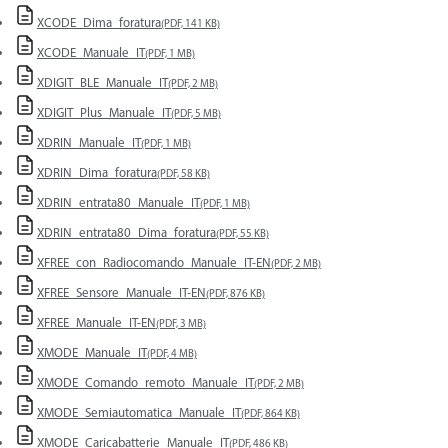
XCODE_Dima_foratura
(PDF, 141 KB)
XCODE_Manuale_IT
(PDF, 1 MB)
XDIGIT_BLE_Manuale_IT
(PDF, 2 MB)
XDIGIT_Plus_Manuale_IT
(PDF, 5 MB)
XDRIN_Manuale_IT
(PDF, 1 MB)
XDRIN_Dima_foratura
(PDF, 58 KB)
XDRIN_entrata80_Manuale_IT
(PDF, 1 MB)
XDRIN_entrata80_Dima_foratura
(PDF, 55 KB)
XFREE_con_Radiocomando_Manuale_IT-EN
(PDF, 2 MB)
XFREE_Sensore_Manuale_IT-EN
(PDF, 876 KB)
XFREE_Manuale_IT-EN
(PDF, 3 MB)
XMODE_Manuale_IT
(PDF, 4 MB)
XMODE_Comando_remoto_Manuale_IT
(PDF, 2 MB)
XMODE_Semiautomatica_Manuale_IT
(PDF, 864 KB)
XMODE_Caricabatterie_Manuale_IT
(PDF, 486 KB)