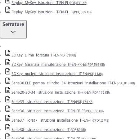
Replay_MyKey_Istruzioni_IT-EN-EL
(PDF, 631 KB)
Replay_MyKey_Istruzioni_IT-EN-EL_1
(PDF, 589 KB)
Serrature
3DKey_Dima_foratura_IT-EN
(PDF, 78 KB)
3DKey_Garanzia_manutenzione_IT-EN-FR-ES
(PDF, 561 KB)
3DKey_nucleo_Istruzioni_installazione_IT-EN
(PDF, 1 MB)
Serie30.ELE_pompa_cilindro_34_Istruzioni_installazione_IT-EN
(PDF, 813 KB)
Serie20-30-34_Istruzioni_installazione_IT-FR-EN
(PDF, 172 KB)
Serie35_Istruzioni_installazione_IT-EN
(PDF, 174 KB)
Serie36_Istruzioni_installazione_IT-EN-FR-ES
(PDF, 360 KB)
Serie37_Forza7_Istruzioni_installazione_IT-EN-FR
(PDF, 2 MB)
Serie38_Istruzioni_installazione_IT
(PDF, 89 KB)