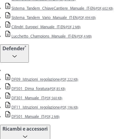
Sistema_Tandem_ChiaveCantiere_Manuale_IT-EN
(PDF, 602 KB)
Sistema_Tandem_Vario_Manuale_IT-EN
(PDF, 494 KB)
Cilindri_Europei_Manuale_IT-EN
(PDF, 2 MB)
Lucchetto_Champions_Manuale_IT-EN
(PDF, 4 MB)
®
Defender
DF09_Istruzioni_regolazione
(PDF, 222 KB)
DF501_Dima_foratura
(PDF, 85 KB)
DF301_Manuale_IT
(PDF, 560 KB)
DF11_Istruzioni_regolazione
(PDF, 196 KB)
DF501_Manuale_IT
(PDF, 2 MB)
Ricambi e accessori