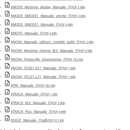
XMODE_Mostrina_display_Manuale_IT
(PDF, 5 MB)
XMODE_XMODE1_Manuale_utente_IT
(PDF, 2 MB)
XMODE_XMODE1_Manuale_IT
(PDF, 4 MB)
XMOTO_Manuale_IT
(PDF, 6 MB)
XNOVA_Manuale_utilizzo_contatti_puliti_IT
(PDF, 2 MB)
XNOVA_Mostrina_interna_BLE_Manuale_IT
(PDF, 4 MB)
XNOVA_Protocollo_trasmissione_IT
(PDF, 762 KB)
XNOVA_XT.E01-E21_Manuale_IT
(PDF, 1 MB)
XNOVA_XT.L01-L21_Manuale_IT
(PDF, 1 MB)
XPIN_Manuale_IT
(PDF, 383 KB)
XTRACK_Manuale_IT
(PDF, 1 MB)
XTRACK_BLE_Manuale_IT
(PDF, 3 MB)
XTRACK_Plus_Manuale_IT
(PDF, 4 MB)
XDIGIT_Manuale_IT.pdf
(PDF, 911 KB)