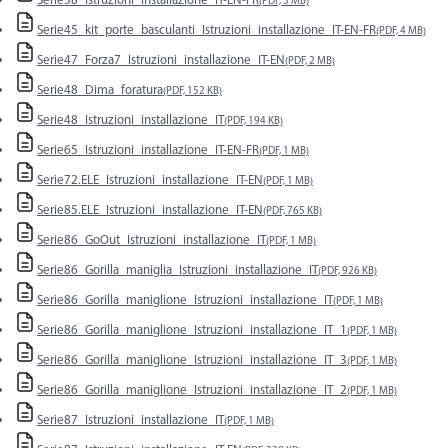
Serie38_Istruzioni_installazione_IT-EN-FR
(PDF, 3 MB)
Serie45_kit_porte_basculanti_Istruzioni_installazione_IT-EN-FR
(PDF, 4 MB)
Serie47_Forza7_Istruzioni_installazione_IT-EN
(PDF, 2 MB)
Serie48_Dima_foratura
(PDF, 152 KB)
Serie48_Istruzioni_installazione_IT
(PDF, 194 KB)
Serie65_Istruzioni_installazione_IT-EN-FR
(PDF, 1 MB)
Serie72.ELE_Istruzioni_installazione_IT-EN
(PDF, 1 MB)
Serie85.ELE_Istruzioni_installazione_IT-EN
(PDF, 765 KB)
Serie86_GoOut_Istruzioni_installazione_IT
(PDF, 1 MB)
Serie86_Gorilla_maniglia_Istruzioni_installazione_IT
(PDF, 926 KB)
Serie86_Gorilla_maniglione_Istruzioni_installazione_IT
(PDF, 1 MB)
Serie86_Gorilla_maniglione_Istruzioni_installazione_IT_1
(PDF, 1 MB)
Serie86_Gorilla_maniglione_Istruzioni_installazione_IT_3
(PDF, 1 MB)
Serie86_Gorilla_maniglione_Istruzioni_installazione_IT_2
(PDF, 1 MB)
Serie87_Istruzioni_installazione_IT
(PDF, 1 MB)