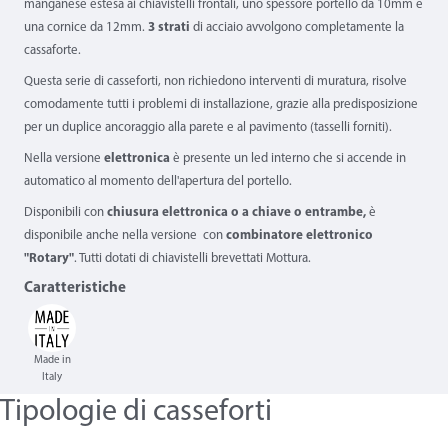
manganese estesa ai chiavistelli frontali, uno spessore portello da 10mm e
una cornice da 12mm.
3 strati
di acciaio avvolgono completamente la
cassaforte.
Questa serie di casseforti, non richiedono interventi di muratura, risolve
comodamente tutti i problemi di installazione, grazie alla predisposizione
per un duplice ancoraggio alla parete e al pavimento (tasselli forniti).
Nella versione
elettronica
è presente un led interno che si accende in
automatico al momento dell'apertura del portello.
Disponibili con
chiusura elettronica o a chiave o entrambe,
è
disponibile anche nella versione con
combinatore elettronico
"Rotary"
. Tutti dotati di chiavistelli brevettati Mottura.
Caratteristiche
Made in
Italy
Tipologie di casseforti