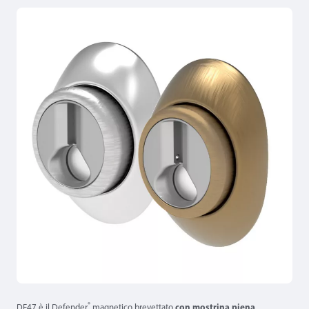
®
DF47 è il Defender
magnetico brevettato
con mostrina piena