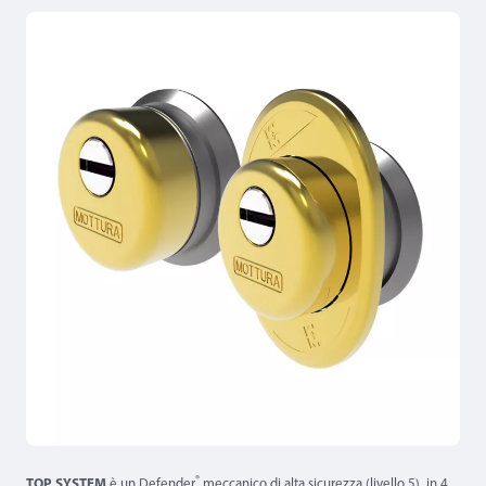
®
TOP SYSTEM
è un Defender
meccanico di alta sicurezza (livello 5), in 4