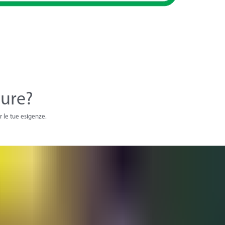
cure?
er le tue esigenze.