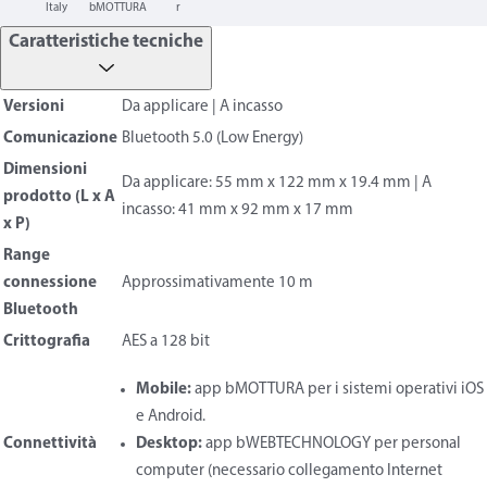
Italy
bMOTTURA
r
Caratteristiche tecniche
Versioni
Da applicare | A incasso
Comunicazione
Bluetooth 5.0 (Low Energy)
Dimensioni
Da applicare: 55 mm x 122 mm x 19.4 mm | A
prodotto (L x A
incasso: 41 mm x 92 mm x 17 mm
x P)
Range
connessione
Approssimativamente 10 m
Bluetooth
Crittografia
AES a 128 bit
Mobile:
app bMOTTURA per i sistemi operativi iOS
e Android.
Connettività
Desktop:
app bWEBTECHNOLOGY per personal
computer (necessario collegamento Internet