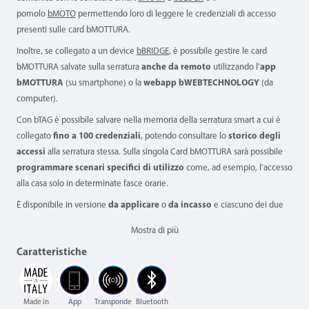
pomolo
bMOTO
permettendo loro di leggere le credenziali di accesso
presenti sulle card bMOTTURA.
Inoltre, se collegato a un device
bBRIDGE
, è possibile gestire le card
bMOTTURA salvate sulla serratura
anche da remoto
utilizzando l’
app
bMOTTURA
(su smartphone) o la
webapp bWEBTECHNOLOGY
(da
computer).
Con bTAG è possibile salvare nella memoria della serratura smart a cui è
collegato
fino a 100 credenziali
, potendo consultare lo
storico degli
accessi
alla serratura stessa. Sulla singola Card bMOTTURA sarà possibile
programmare scenari specifici di utilizzo
come, ad esempio, l’accesso
alla casa solo in determinate fasce orarie.
È disponibile in versione
da applicare
o
da incasso
e ciascuno dei due
modelli può essere installato
con alimentazione a batteria
o
con cavo
Mostra di più
di rete
per il collegamento all'impianto elettrico.
Caratteristiche
Finiture:
Nero, Cromo Satinato (variante disponibile solo per la cornice
esterna del modello da incasso).
Made in
App
Transponde
Bluetooth