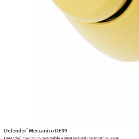
®
Defender
Meccanico DF09
®
Defender
meccanico registrabile a piani inclinati con mostrina piena