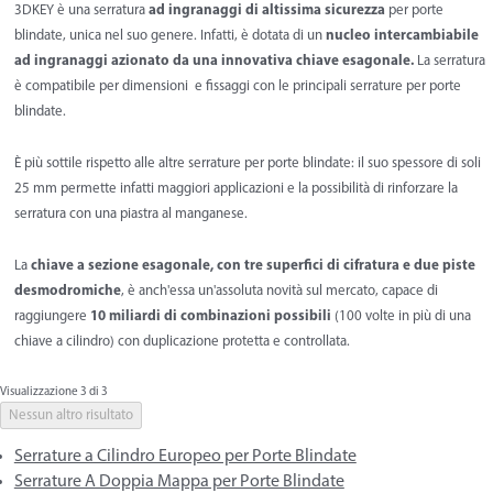
3DKEY è una serratura
ad ingranaggi di altissima sicurezza
per porte
blindate, unica nel suo genere. Infatti, è dotata di un
nucleo intercambiabile
ad ingranaggi azionato da una innovativa chiave esagonale.
La serratura
è compatibile per dimensioni e fissaggi con le principali serrature per porte
blindate.
È più sottile rispetto alle altre serrature per porte blindate: il suo spessore di soli
25 mm permette infatti maggiori applicazioni e la possibilità di rinforzare la
serratura con una piastra al manganese.
La
chiave a sezione esagonale, con tre superfici di cifratura e due piste
desmodromiche
, è anch'essa un'assoluta novità sul mercato, capace di
raggiungere
10 miliardi di combinazioni possibili
(100 volte in più di una
chiave a cilindro) con duplicazione protetta e controllata.
Visualizzazione 3 di 3
Nessun altro risultato
Serrature a Cilindro Europeo per Porte Blindate
Serrature A Doppia Mappa per Porte Blindate