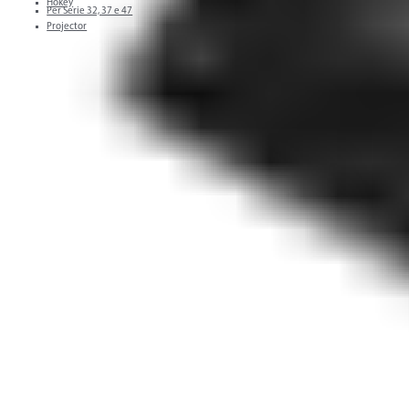
Hokey
Per Serie 32, 37 e 47
Projector